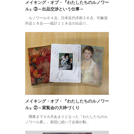
メイキング・オブ・『わたしたちのルノワー
ル』③～出品交渉という仕事～
ルノワール６４点、日本近代洋画３６点、印象派
作品１８点――総計１１８点の出品リ...
メイキング・オブ・『わたしたちのルノワー
ル』②～展覧会の大枠づくり
開幕まで４カ月あまりとなった『わたしたちのル
ノワール展』。前回に続いて企画が動...