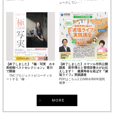
ュースしてい･･･
【終了しました】『極・写実 ホキ
【終了しました】スマソル市民公開
美術館ベストセレクション』 香川
講座 医学博士と管理栄養士がお伝
で開催
えします！ 健康寿命を延ばす『減
塩ライフ』実践講座
TNCプロジェクトがコーディネ
ートする『極･･･
PDFはこちら2.22MB令和6年国民
健康・･･･
MORE