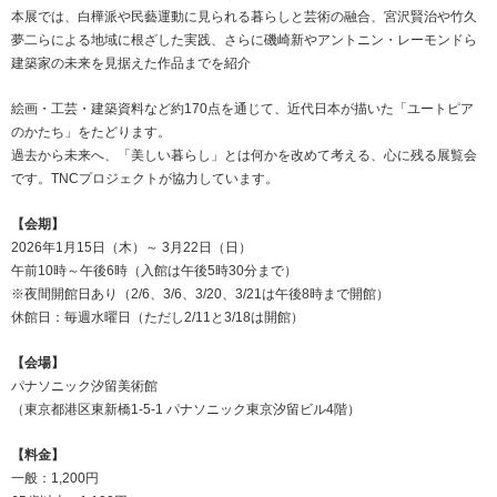
本展では、白樺派や民藝運動に見られる暮らしと芸術の融合、宮沢賢治や竹久
夢二らによる地域に根ざした実践、さらに磯崎新やアントニン・レーモンドら
建築家の未来を見据えた作品までを紹介
絵画・工芸・建築資料など約170点を通じて、近代日本が描いた「ユートピア
のかたち」をたどります。
過去から未来へ、「美しい暮らし」とは何かを改めて考える、心に残る展覧会
です。TNCプロジェクトが協力しています。
【会期】
2026年1月15日（木）～ 3月22日（日）
午前10時～午後6時（入館は午後5時30分まで）
※夜間開館日あり（2/6、3/6、3/20、3/21は午後8時まで開館）
休館日：毎週水曜日（ただし2/11と3/18は開館）
【会場】
パナソニック汐留美術館
（東京都港区東新橋1-5-1 パナソニック東京汐留ビル4階）
【料金】
一般：1,200円