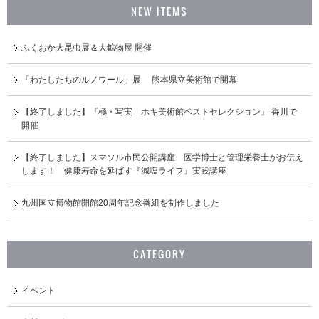
NEW ITEMS
ふくおか大昆虫展＆大鉱物展 開催
「わたしたちのルノワール」展 熊本県立美術館で開幕
【終了しました】『極・写実 ホキ美術館ベストセレクション』 香川で
開催
【終了しました】スマソル市民公開講座 医学博士と管理栄養士がお伝え
します！ 健康寿命を延ばす『減塩ライフ』実践講座
九州国立博物館開館20周年記念番組を制作しました
CATEGORY
イベント