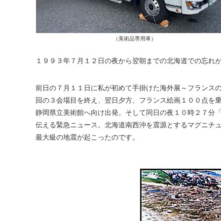
（美術品専用車）
１９９３年７月１２日の夜から翌朝までの北海道での忘れ
前日の７月１１日に私が初めて手掛けた海外展～フランス
回の３会場目を終え、翌日夕方、フランス絵画１００点を
静岡県立美術館へ向け出発。そして同日の夜１０時２７分
伝える緊急ニュース。北海道南西沖を震源とするマグニチ
最大級の地震が起こったのです。