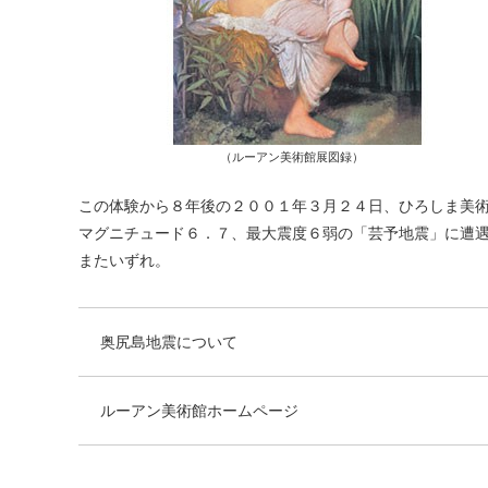
（ルーアン美術館展図録）
この体験から８年後の２００１年３月２４日、ひろしま美
マグニチュード６．７、最大震度６弱の「芸予地震」に遭
またいずれ。
奥尻島地震について
ルーアン美術館ホームページ