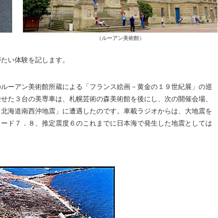
（ルーアン美術館）
がたい体験を記します。
のルーアン美術館所蔵による「フランス絵画－黄金の１９世紀展」の巡
乗せた３台の美専車は、札幌芸術の森美術館を後にし、次の開催会場、
「北海道南西沖地震」に遭遇したのです。車載ラジオからは、大地震を
ュード７．８、推定震度６のこれまでに日本海で発生した地震としては