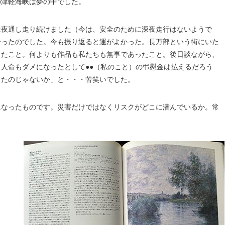
の津軽海峡は夢の中でした。
は夜通し走り続けました（今は、安全のために深夜走行はないようで
合ったのでした。今も振り返ると運がよかった。長万部という街にいた
きたこと。何よりも作品も私たちも無事であったこと。後日談ながら、
人命もダメになったとして●●（私のこと）の弔慰金は払えるだろう
ったのじゃないか」と・・・苦笑いでした。
になったものです。災害だけではなくリスクがどこに潜んでいるか。常