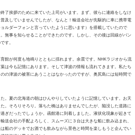
や終了挨拶のために来ていた上司がいます。まず、彼らに連絡をしなけ
は普及していませんでしたが、なんと！輸送会社が先駆的に車に携帯電
ショルダーフォンと言っていたように思います）を搭載していたので
た。無事を知らせることができたのです。しかし、その後は回線がパン
のです。
育館が何度も地鳴りとともに揺れます。余震です。NHKラジオから流
言葉は今も記憶にあります。そして津波の情報も流れてきます。私たち
ものの津波の被害にあうことはなかったのですが、奥尻島には短時間で
した。夏の北海道の朝はひんやりしていたように記憶しています。お天
した。そろりそろり。落ちた橋はありませんでしたが、陥没した道路に
時過ぎだったでしょうか。函館港に到着しました。液状化現象が起きて
、輸送会社の手配よろしく、スムーズに３台は大きな船に飲み込まれ、
峡は船のデッキでお酒でも飲みながら景色と時間を楽しもうと企んでい