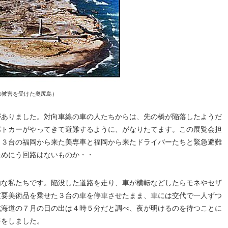
の被害を受けた奥尻島）
がありました。対向車線の車の人たちからは、先の橋が陥落したようだ
パトカーがやってきて避難するように、がなりたてます。この展覧会担
。３台の福岡から来た美専車と福岡から来たドライバーたちと緊急避難
ためにう回路はないものか・・
内な私たちです。陥没した道路を走り、車が横転などしたらモネやセザ
重要美術品を乗せた３台の車を停車させたまま、車には交代で一人ずつ
北海道の７月の日の出は４時５分だと調べ、夜が明けるのを待つことに
悟をしました。