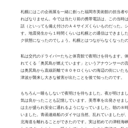
札幌にはこの企画展を一緒に創った福岡市美術館の担当者
ればなりません。今では当たり前の携帯電話は、この当時
話（といっても備え付けのＡ４サイズくらいものだった。
す。地震発生から１時間くらいは札幌との通信はできまし
ク状態になったのでしょう。札幌とはつながらなくなった
私は交代のドライバーたちと体育館で夜明けを待ちます。体
れてくる「奥尻島が燃えています」というアナウンサーの
は奥尻島から直線距離で８０キロくらいの海辺の街にいた
津波が襲来し大きな被害が出たことを後で知ったのです。
もちろん一睡もしないで夜明けを待ちました。夜が明けま
気は良かったことも記憶しています。美専車を出発させま
は土が盛られ安全に通れるようになっていました。朝の８
いました。青函連絡船のダイヤは当然、乱れていましたが
北海道を離れることができたのです。実は初めての津軽海