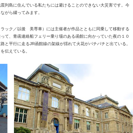
地震列島に住んでいる私たちには避けることのできない大災害です。今
しながら綴ってみます。
トラック／以後 美専車）には主催者が作品とともに同乗して移動する
乗って、青函連絡船フェリー乗り場のある函館に向かっていた夜の１０
路と平行に走るJR函館線の架線が揺れて火花がパチパチと出ている。
とを伝えている。