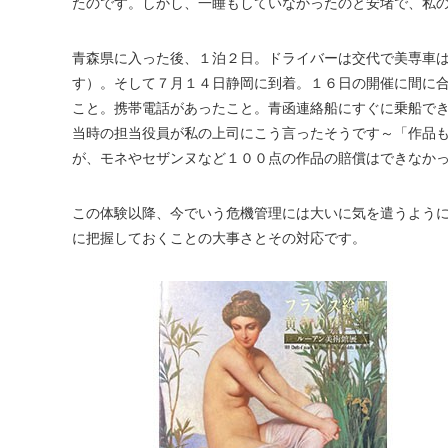
たのです。しかし、一睡もしていなかったのと安堵で、私
青森県に入った後、１泊２日。ドライバーは交代で美専車
す）。そして７月１４日静岡に到着。１６日の開催に間に
こと。携帯電話があったこと。青函連絡船にすぐに乗船で
当時の担当役員が私の上司にこう言ったそうです～「作品も
が、モネやセザンヌなど１００点の作品の賠償はできなか
この体験以降、今でいう危機管理には大いに気を遣うよう
に把握しておくことの大事さとその対応です。