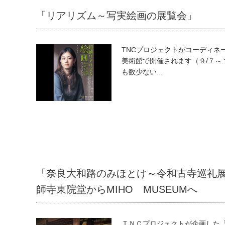
「リアリズム～写実絵画の展覧会」
TNCプロジェクトがコーディネ
美術館で開催されます（９/７～
も数少ない...
「奈良大和路のみほとけ～令和古寺巡礼
師寺東院堂からMIHO MUSEUMへ
ＴＮＣプロジェクトが企画した