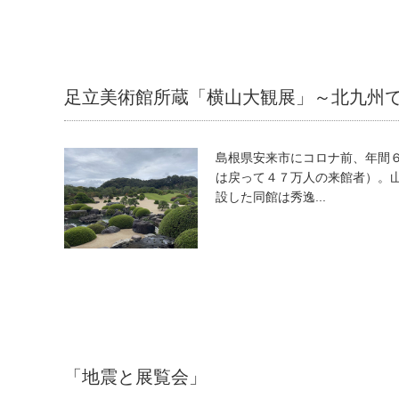
足立美術館所蔵「横山大観展」～北九州
島根県安来市にコロナ前、年間
は戻って４７万人の来館者）。
設した同館は秀逸...
「地震と展覧会」