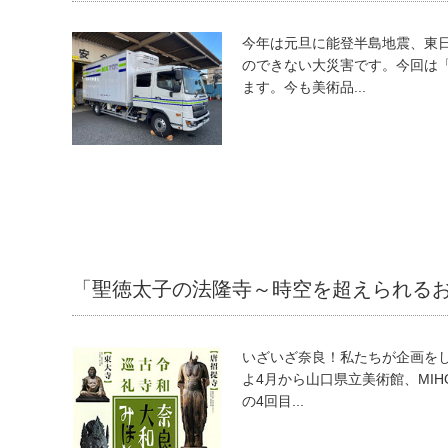
今年は元旦に能登半島地震、東
のできない大災害です。今回は
ます。今も美術品...
「聖徳太子の法隆寺～時空を超えられる
いざいざ奈良！私たちが企画を
よ4月から山口県立美術館、MIH
の4回目...