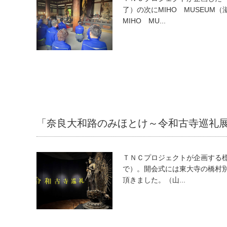
了）の次にMIHO MUSEU
MIHO MU...
「奈良大和路のみほとけ～令和古寺巡礼
ＴＮＣプロジェクトが企画する
で）。開会式には東大寺の橋村
頂きました。（山...