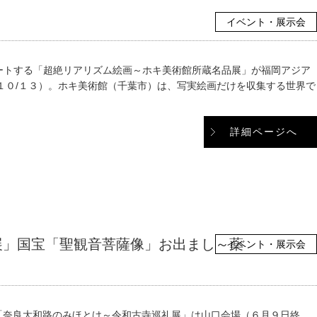
イベント・展示会
ートする「超絶リアリズム絵画～ホキ美術館所蔵名品展」が福岡アジア
１０/１３）。ホキ美術館（千葉市）は、写実絵画だけを収集する世界で
詳細ページへ
展」国宝「聖観音菩薩像」お出まし～薬
イベント・展示会
「奈良大和路のみほとけ～令和古寺巡礼展」は山口会場（６月９日終