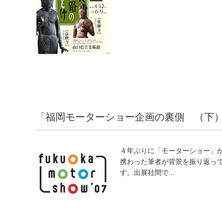
「福岡モーターショー企画の裏側 （下
４年ぶりに「モーターショー」
携わった筆者が背景を振り返っ
す。出展社間で...